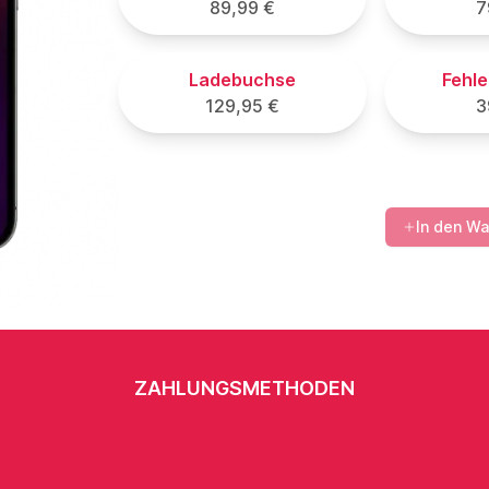
89,99 €
7
Ladebuchse
Fehl
129,95 €
3
In den W
ZAHLUNGSMETHODEN