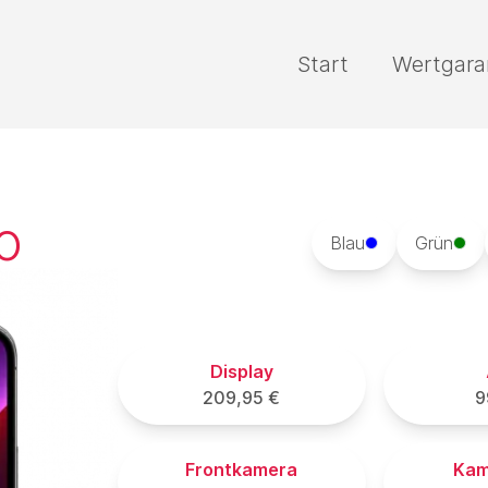
Start
Wertgara
o
Blau
Grün
Display
209,95 €
9
Frontkamera
Kam