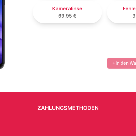
Kameralinse
Fehl
69,95 €
3
In den W
ZAHLUNGSMETHODEN